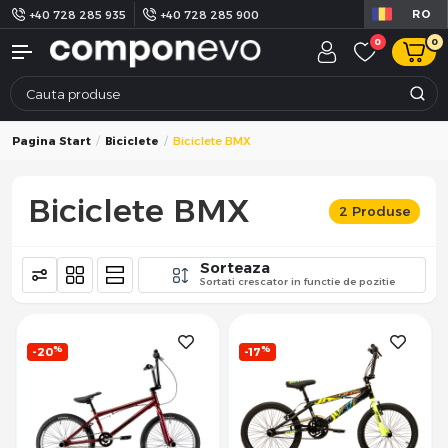
RO
+40 728 285 935
+40 728 285 900
0
0
Pagina Start
Biciclete
Biciclete BMX
Biciclete BMX
2 Produse
Sorteaza
Sortati crescator in functie de pozitie
%
%
-20
-17