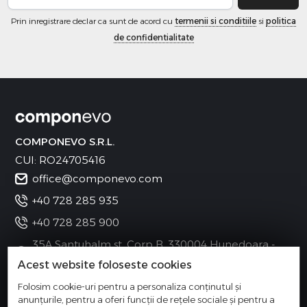
Prin inregistrare declar ca sunt de acord cu
termenii si conditiile
si
politica
de confidentialitate
COMPONEVO S.R.L.
CUI: RO24705416
office@componevo.com
+40 728 285 935
+40 728 285 900
35A Santuhalm st. Corp B, 330004 Hunedoara -
Romania
Acest website foloseste cookies
Folosim cookie-uri pentru a personaliza conținutul și
anunțurile, pentru a oferi funcții de rețele sociale și pentru a
Categorii