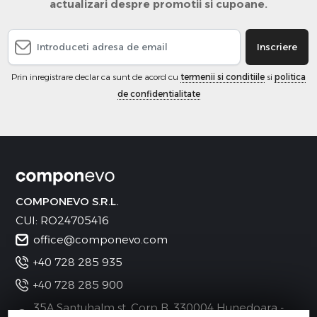
actualizari despre promotii si cupoane.
Inscriere
Prin inregistrare declar ca sunt de acord cu
termenii si conditiile
si
politica
de confidentialitate
COMPONEVO S.R.L.
CUI: RO24705416
office@componevo.com
+40 728 285 935
+40 728 285 900
35A Santuhalm st. Corp B, 330004 Hunedoara -