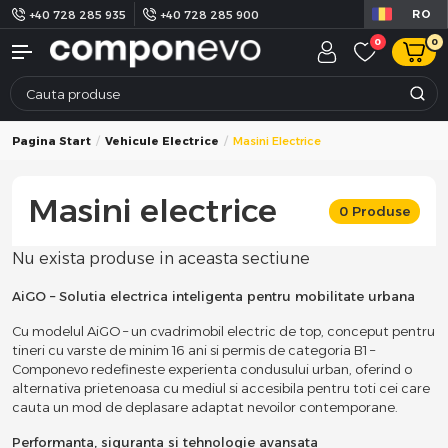
RO
+40 728 285 935
+40 728 285 900
0
0
Pagina Start
Vehicule Electrice
Masini Electrice
Masini electrice
0 Produse
Nu exista produse in aceasta sectiune
AiGO – Solutia electrica inteligenta pentru mobilitate urbana
Cu modelul AiGO – un cvadrimobil electric de top, conceput pentru
tineri cu varste de minim 16 ani si permis de categoria B1 –
Componevo redefineste experienta condusului urban, oferind o
alternativa prietenoasa cu mediul si accesibila pentru toti cei care
cauta un mod de deplasare adaptat nevoilor contemporane.
Performanta, siguranta si tehnologie avansata