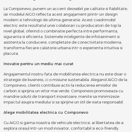
La Componevo, punem un accent deosebit pe calitate si fiabilitate,
iar modelul AiGO reflecta acest angajament printr-un design
modern si tehnologii de ultima generatie. Acest cvadrimobil
electric este rezultatul unei colaborari cu producatori de top la
nivel global, oferind o combinatie perfecta intre performanta,
siguranta si eficienta. Sistemele inteligente de infotainment si
asistenta la conducere, completate de conectivitate moderna,
transforma fiecare calatorie urbana intr-o experienta intuitiva si
placuta.
Inovatie pentru un mediu mai curat
Angajamentul nostru fata de mobilitatea electrica nu este doar o
strategie de business, ci o misiune sustenabila. Alegand AiGO de la
Componevo, clientii contribuie activ la reducerea emisiilor de
carbon si sprijina un viitor mai verde. Componevo promoveaza cu
mandrie solutii de transport inovatoare, menite sa minimizeze
impactul asupra mediului si sa sprijine un stil de viata responsabil.
Alege mobilitatea electrica cu Componevo
Cu AiGO si gama noastra de vehicule electrice, ai libertatea de a
explora orasul intr-un mod inovator, confortabil si eco-friendly.