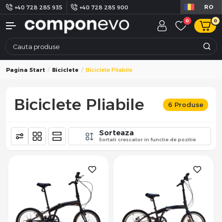
RO
+40 728 285 935
+40 728 285 900
0
0
Pagina Start
Biciclete
Biciclete Pliabile
Biciclete Pliabile
6 Produse
Sorteaza
Sortati crescator in functie de pozitie