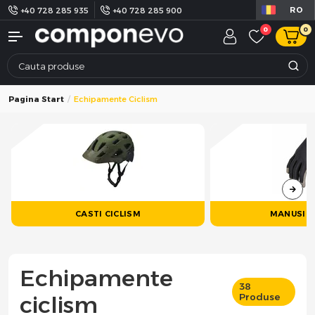
RO
+40 728 285 935
+40 728 285 900
0
0
Pagina Start
Echipamente Ciclism
CASTI CICLISM
MANUSI C
Echipamente
38
ciclism
Produse