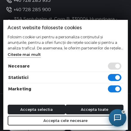
+40 728 285 935
+40 728 285 900
35A Santuhalm st. Corp B, 330004 Hunedoara -
Romania
Acest website foloseste cookies
Folosim cookie-uri pentru a personaliza conținutul și
anunțurile, pentru a oferi funcții de rețele sociale și pentru a
Categorii
analiza traficul. De asemenea, le oferim partenerilor de rețele
sociale, de publicitate și de analize informații cu privire la
Citeste mai mult
modul în care folosiți site-ul nostru. Aceștia le pot combina cu
Meniu
alte informații oferite de dvs. sau culese în urma folosirii
Necesare
serviciilor lor.
Informatii
Statistici
Marketing
© 2026 COMPONEVO SRL
Magazin online realizat de Webname
Accepta selectia
Accepta toate
Accepta cele necesare