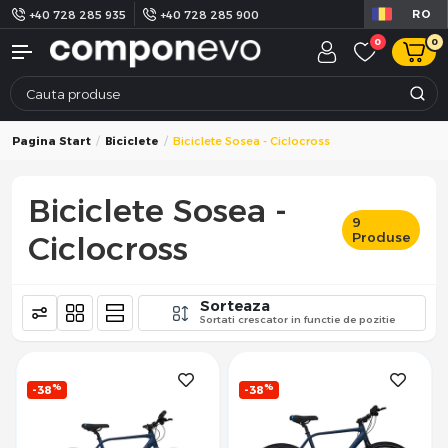
RO
+40 728 285 935
+40 728 285 900
0
0
Pagina Start
Biciclete
Biciclete Sosea - Ciclocross
Biciclete Sosea -
9
Ciclocross
Produse
Sorteaza
Sortati crescator in functie de pozitie
%
%
-38
-38