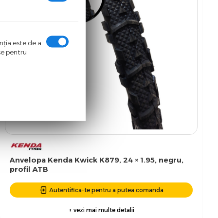
enţia este de a
ase pentru
Anvelopa Kenda Kwick K879, 24 × 1.95, negru,
profil ATB
Autentifica-te pentru a putea comanda
+ vezi mai multe detalii