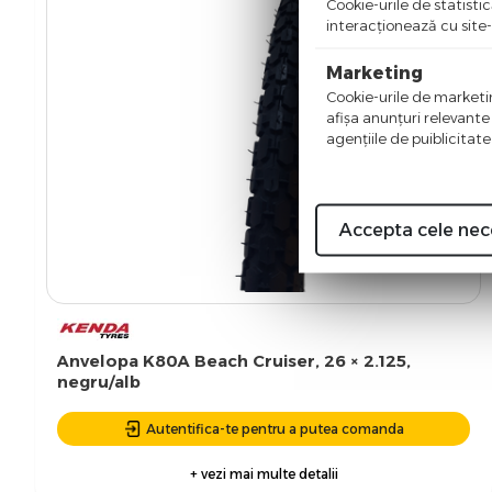
Cookie-urile de statistic
interacţionează cu site-
Marketing
Cookie-urile de marketing
afişa anunţuri relevante
agenţiile de puiblicitate
Accepta cele nec
Anvelopa K80A Beach Cruiser, 26 × 2.125,
negru/alb
Autentifica-te pentru a putea comanda
+ vezi mai multe detalii