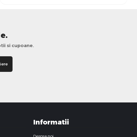
e.
tii si cupoane.
iere
Informatii
Despre noi