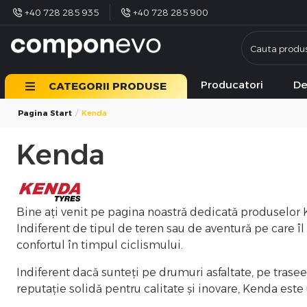
+40 728 285 935
+40 728 285 900
Producatori
De
CATEGORII PRODUSE
Pagina Start
Kenda
Kenda
Bine ați venit pe pagina noastră dedicată produselor 
Indiferent de tipul de teren sau de aventură pe care î
confortul în timpul ciclismului.
Indiferent dacă sunteți pe drumuri asfaltate, pe trase
reputație solidă pentru calitate și inovare, Kenda es