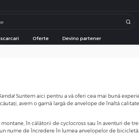
scarcari
Oferte
Devino partener
Kenda! Suntem aici pentru a vă oferi cea mai bună experie
l căutați, avem o gamă largă de anvelope de înaltă calita
e montane, în călătorii de cyclocross sau în aventuri de t
te un nume de încredere în lumea anvelopelor de bicicletă