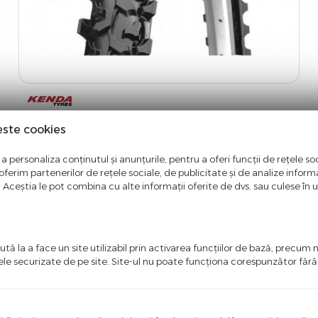
Anvelopa Bicicleta Kenda 26X2.10 K850 BK +
este cookies
Camera
a personaliza conținutul și anunțurile, pentru a oferi funcții de rețele soc
Autentifica-te pentru a putea comanda
ferim partenerilor de rețele sociale, de publicitate și de analize informaț
u. Aceștia le pot combina cu alte informații oferite de dvs. sau culese în urm
+ vezi mai multe detalii
tă la a face un site utilizabil prin activarea funcţiilor de bază, precum 
ele securizate de pe site. Site-ul nu poate funcţiona corespunzător făr