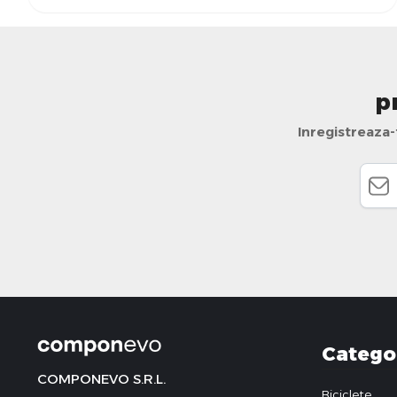
p
Inregistreaza-
Categor
COMPONEVO S.R.L.
Biciclete