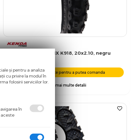
Anvelopa Kenda BMX K918, 20x2.10, negru
iale și pentru a analiza
Autentifica-te pentru a putea comanda
ii cu privire la modul în
a folosirii serviciilor lor.
+ vezi mai multe detalii
navigarea în
ă aceste