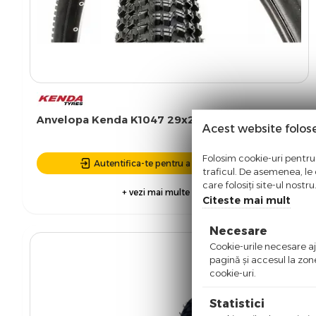
Anvelopa Kenda K1047 29x2,10, negru
Acest website folos
Folosim cookie-uri pentru 
Autentifica-te pentru a putea comanda
traficul. De asemenea, le o
care folosiți site-ul nostr
+ vezi mai multe detalii
Citeste mai mult
Necesare
Cookie-urile necesare aju
pagină şi accesul la zon
cookie-uri.
Statistici