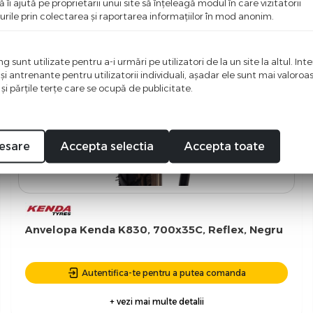
ă îi ajută pe proprietarii unui site să înţeleagă modul în care vizitatorii
urile prin colectarea şi raportarea informaţiilor în mod anonim.
 sunt utilizate pentru a-i urmări pe utilizatori de la un site la altul. Int
 şi antrenante pentru utilizatorii individuali, aşadar ele sunt mai valoro
 şi părţile terţe care se ocupă de publicitate.
esare
Accepta selectia
Accepta toate
Anvelopa Kenda K830, 700x35C, Reflex, Negru
Autentifica-te pentru a putea comanda
+ vezi mai multe detalii