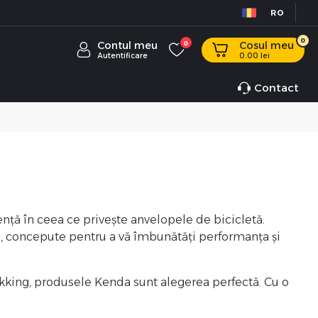
RO
0
Contul meu
0
Cosul meu
Autentificare
0.00
lei
Contact
nță în ceea ce privește anvelopele de bicicletă.
te, concepute pentru a vă îmbunătăți performanța și
rekking, produsele Kenda sunt alegerea perfectă. Cu o
.