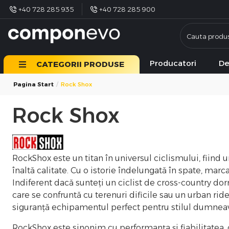
+40 728 285 935
+40 728 285 900
Producatori
De
CATEGORII PRODUSE
Pagina Start
Rock Shox
Rock Shox
RockShox este un titan în universul ciclismului, fiind 
înaltă calitate. Cu o istorie îndelungată în spate, mar
Indiferent dacă sunteți un ciclist de cross-country dorn
care se confruntă cu terenuri dificile sau un urban rid
siguranță echipamentul perfect pentru stilul dumneav
RockShox este sinonim cu performanța și fiabilitatea, of