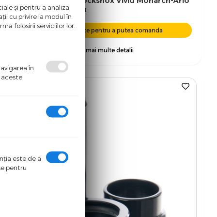
Bucse Amortizor Rockshox Vivid Monarch-Ario
iale și pentru a analiza
- L 42 x 6 Mm, Negru
ii cu privire la modul în
a folosirii serviciilor lor.
Autentifica-te pentru a putea comanda
+ vezi mai multe detalii
navigarea în
ă aceste
%
-48
enţia este de a
ase pentru