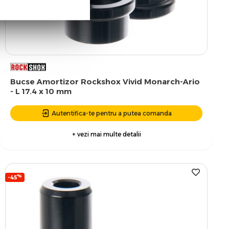
Bucse Amortizor Rockshox Vivid Monarch-Ario
- L 17.4 x 10 mm
Autentifica-te pentru a putea comanda
+ vezi mai multe detalii
%
-45