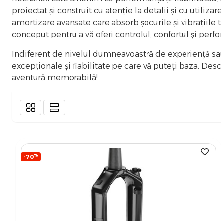
proiectat și construit cu atenție la detalii și cu utili
amortizare avansate care absorb șocurile și vibrațiile
conceput pentru a vă oferi controlul, confortul și per
Indiferent de nivelul dumneavoastră de experiență sau
excepționale și fiabilitate pe care vă puteți baza. Des
aventură memorabilă!
%
-70