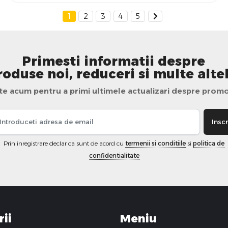
1
2
3
4
5
Primesti informatii despre
roduse noi, reduceri si multe altel
te acum pentru a primi ultimele actualizari despre promo
Inscr
Prin inregistrare declar ca sunt de acord cu
termenii si conditiile
si
politica de
confidentialitate
ii
Meniu