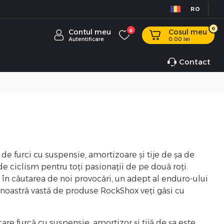
RO
0
Contul meu
0
Cosul meu
Autentificare
0.00
lei
Contact
 de furci cu suspensie, amortizoare și tije de șa de
de ciclism pentru toți pasionații de pe două roți.
il în căutarea de noi provocări, un adept al enduro-ului
a noastră vastă de produse RockShox veți găsi cu
care furcă cu suspensie, amortizor și tijă de șa este