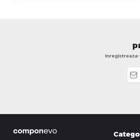
p
Inregistreaza-
Categor