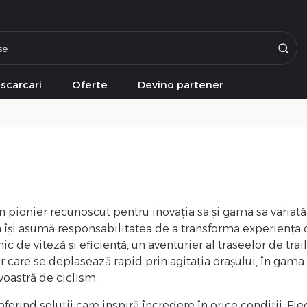
scarcari
Oferte
Devino partener
un pionier recunoscut pentru inovația sa și gama sa variată
ca își asumă responsabilitatea de a transforma experiența 
ic de viteză și eficiență, un aventurier al traseelor de tra
er care se deplasează rapid prin agitația orașului, în gam
oastră de ciclism.
erind soluții care inspiră încredere în orice condiții. Fie