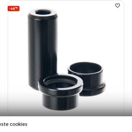
%
-48
este cookies