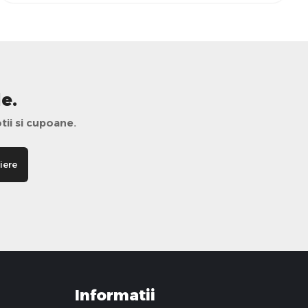
e.
tii si cupoane.
iere
Informatii