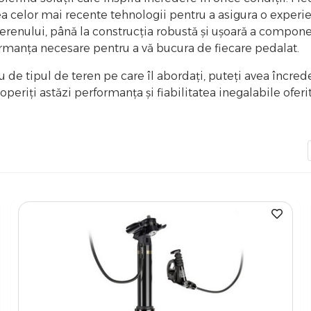
zarea celor mai recente tehnologii pentru a asigura o exper
 terenului, până la construcția robustă și ușoară a compon
formanța necesare pentru a vă bucura de fiecare pedalat.
 de tipul de teren pe care îl abordați, puteți avea încre
coperiți astăzi performanța și fiabilitatea inegalabile ofer