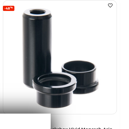
%
-48