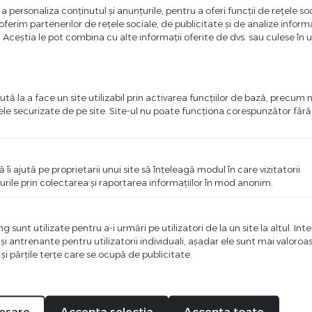
Bucse Amortizor Rockshox Vivid Monarch-Ario
a personaliza conținutul și anunțurile, pentru a oferi funcții de rețele soc
- L 34 x 6 Mm, Negru
ferim partenerilor de rețele sociale, de publicitate și de analize informaț
u. Aceștia le pot combina cu alte informații oferite de dvs. sau culese în urm
Autentifica-te pentru a putea comanda
+ vezi mai multe detalii
tă la a face un site utilizabil prin activarea funcţiilor de bază, precum 
ele securizate de pe site. Site-ul nu poate funcţiona corespunzător făr
%
-50
ă îi ajută pe proprietarii unui site să înţeleagă modul în care vizitatorii
urile prin colectarea şi raportarea informaţiilor în mod anonim.
 sunt utilizate pentru a-i urmări pe utilizatori de la un site la altul. Int
 şi antrenante pentru utilizatorii individuali, aşadar ele sunt mai valoro
 şi părţile terţe care se ocupă de publicitate.