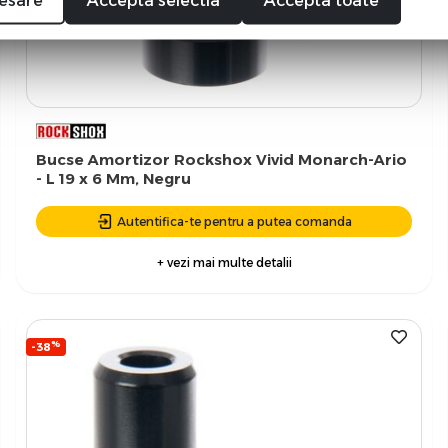
esare
Accepta selectia
Accepta toate
Bucse Amortizor Rockshox Vivid Monarch-Ario
- L 19 x 6 Mm, Negru
Autentifica-te pentru a putea comanda
+ vezi mai multe detalii
%
-38