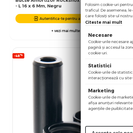
Bucse Amortizor Rockshox Vivid Monarch-Ario
Folosim cookie-uri pentru 
- L 16 x 6 Mm, Negru
traficul. De asemenea, le o
care folosiți site-ul nostr
Autentifica-te pentru a putea comanda
Citeste mai mult
+ vezi mai multe detalii
Necesare
Cookie-urile necesare aju
pagină şi accesul la zon
cookie-uri.
%
-48
Statistici
Cookie-urile de statistic
interacţionează cu site-
Marketing
Cookie-urile de marketing
afişa anunţuri relevante
agenţiile de puiblicitate