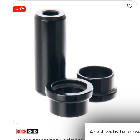
%
-48
Acest website folos