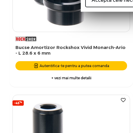
Accepta cele nec
Bucse Amortizor Rockshox Vivid Monarch-Ario
- L 28.6 x 6 mm
Autentifica-te pentru a putea comanda
+ vezi mai multe detalii
%
-45