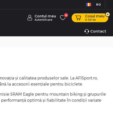
RO
0
Contul meu
0
Cosul meu
Autentificare
0.00
lei
Contact
ația și calitatea produselor sale. La AFISport.ro,
nă la accesorii esențiale pentru biciclete.
smisie SRAM Eagle pentru mountain biking și grupurile
erformanță optimă și fiabilitate în condiții variate