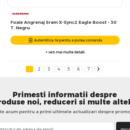
Foaie Angrenaj Sram X-Sync2 Eagle Boost - 30
T, Negru
Autentifica-te pentru a putea comanda
+ vezi mai multe detalii
1
2
3
4
5
6
7
Primesti informatii despre
roduse noi, reduceri si multe altel
te acum pentru a primi ultimele actualizari despre promo
Inscr