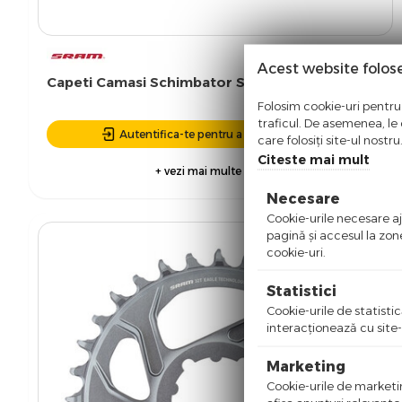
Acest website folos
Capeti Camasi Schimbator Sram Ferrule - Negru
Folosim cookie-uri pentru 
traficul. De asemenea, le o
Autentifica-te pentru a putea comanda
care folosiți site-ul nostr
Citeste mai mult
+ vezi mai multe detalii
Necesare
Cookie-urile necesare aju
pagină şi accesul la zon
cookie-uri.
Statistici
Cookie-urile de statistic
interacţionează cu site-
Marketing
Cookie-urile de marketing