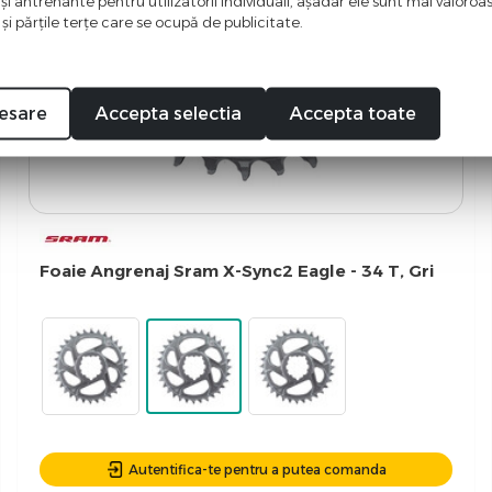
 şi antrenante pentru utilizatorii individuali, aşadar ele sunt mai valoro
 şi părţile terţe care se ocupă de publicitate.
esare
Accepta selectia
Accepta toate
Foaie Angrenaj Sram X-Sync2 Eagle - 34 T, Gri
Autentifica-te pentru a putea comanda