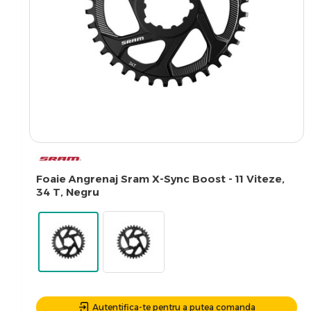
Foaie Angrenaj Sram X-Sync Boost - 11 Viteze,
34 T, Negru
Autentifica-te pentru a putea comanda