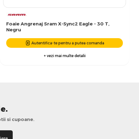
Foaie Angrenaj Sram X-Sync2 Eagle - 30 T,
Negru
Autentifica-te pentru a putea comanda
+ vezi mai multe detalii
e.
tii si cupoane.
iere