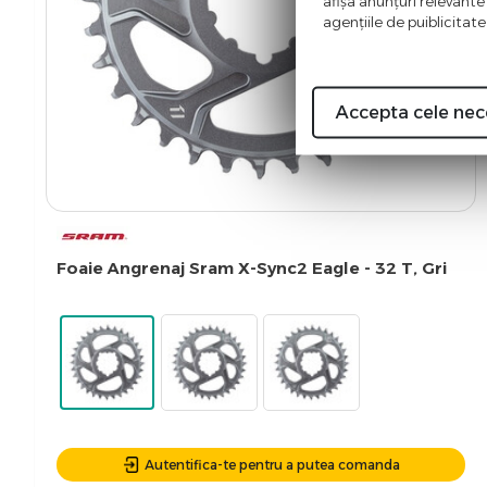
afişa anunţuri relevante
agenţiile de puiblicitate
Accepta cele nec
Foaie Angrenaj Sram X-Sync2 Eagle - 32 T, Gri
Autentifica-te pentru a putea comanda