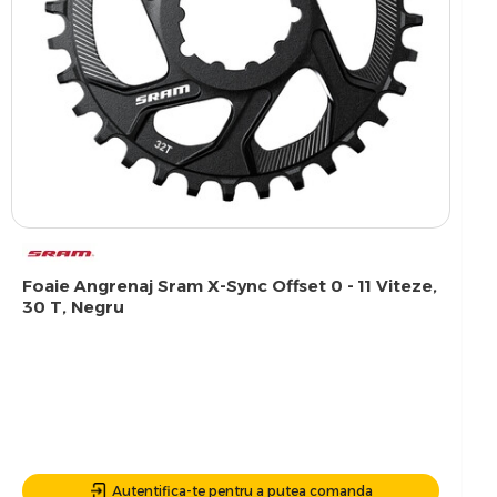
Foaie Angrenaj Sram X-Sync Offset 0 - 11 Viteze,
30 T, Negru
Autentifica-te pentru a putea comanda