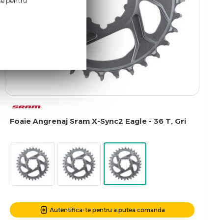
ase pentru
Foaie Angrenaj Sram X-Sync2 Eagle - 36 T, Gri
Autentifica-te pentru a putea comanda