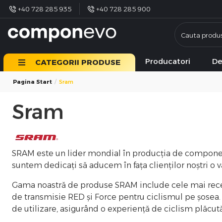
+40 728 285 935
+40 728 285 900
Producatori
De
CATEGORII PRODUSE
Pagina Start
Sram
Sram
SRAM este un lider mondial în producția de componente
suntem dedicați să aducem în fața clienților noștri o 
Gama noastră de produse SRAM include cele mai recent
de transmisie RED și Force pentru ciclismul pe șosea.
de utilizare, asigurând o experiență de ciclism plăcută 