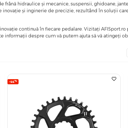
 frână hidraulice și mecanice, suspensii, ghidoane, jante 
ație și inginerie de precizie, rezultând în soluții care să 
inovație continuă în fiecare pedalare. Vizitați AFISport.
nformații despre cum vă putem ajuta să vă atingeți obie
%
-44