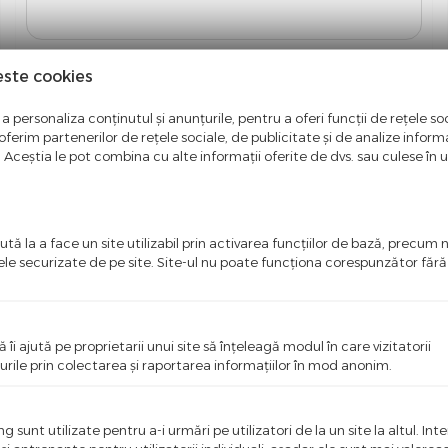
este cookies
Lever Assembly G2 V2 Al Glb Level Tl
a personaliza conținutul și anunțurile, pentru a oferi funcții de rețele soc
ferim partenerilor de rețele sociale, de publicitate și de analize informaț
Autentifica-te pentru a putea comanda
u. Aceștia le pot combina cu alte informații oferite de dvs. sau culese în urm
+ vezi mai multe detalii
tă la a face un site utilizabil prin activarea funcţiilor de bază, precum 
ele securizate de pe site. Site-ul nu poate funcţiona corespunzător făr
ă îi ajută pe proprietarii unui site să înţeleagă modul în care vizitatorii
urile prin colectarea şi raportarea informaţiilor în mod anonim.
 sunt utilizate pentru a-i urmări pe utilizatori de la un site la altul. Int