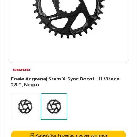
Foaie Angrenaj Sram X-Sync Boost - 11 Viteze,
28 T, Negru
Autentifica-te pentru a putea comanda