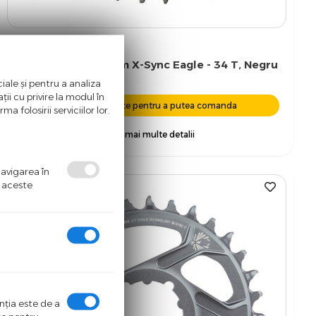
Foaie Angrenaj Sram X-Sync Eagle - 34 T, Negru
iale și pentru a analiza
ii cu privire la modul în
Autentifica-te pentru a putea comanda
a folosirii serviciilor lor.
+ vezi mai multe detalii
navigarea în
ă aceste
%
-44
enţia este de a