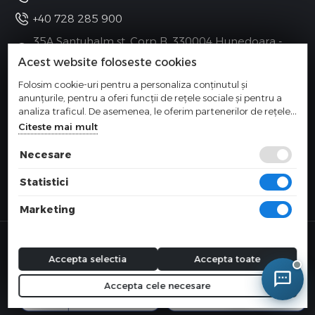
+40 728 285 900
35A Santuhalm st. Corp B, 330004 Hunedoara -
Romania
Acest website foloseste cookies
Folosim cookie-uri pentru a personaliza conținutul și
anunțurile, pentru a oferi funcții de rețele sociale și pentru a
Categorii
analiza traficul. De asemenea, le oferim partenerilor de rețele
sociale, de publicitate și de analize informații cu privire la
Citeste mai mult
modul în care folosiți site-ul nostru. Aceștia le pot combina cu
Meniu
alte informații oferite de dvs. sau culese în urma folosirii
Necesare
serviciilor lor.
Informatii
Statistici
Marketing
© 2026 COMPONEVO SRL
Magazin online realizat de Webname
Accepta selectia
Accepta toate
Accepta cele necesare