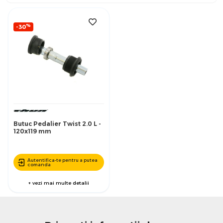
%
-30
Butuc Pedalier Twist 2.0 L -
120x119 mm
Autentifica-te pentru a putea
comanda
+ vezi mai multe detalii